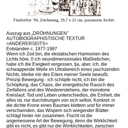
Fünferfest '94, Zeichnung, 29,7 x 21 cm, paranorm Archiv
Auszug aus „DRÖHNUNGEN"
AUTOBIOGRAPHISTISCHE TEXTUR
>ANDERERSEITS<
Entstanden c. 1977-1987
Wenn ich Zeit bin, die ekstatischen Harmonien des
Lichts höre, 0 ich neundimensionales Maßliebchen,
habe ich die Ewigkeit vergessen, tja, aber, ich, die
schwappende Welle im Ultrabereich eines jauchzenden
Nichts, bleibe mir des Eiters meiner Seele bewußt.
Prinzip Bewegung - ich schöpfe nicht, ich bin die
Schöpfung, das Chaos, der energetische Rausch des
Zerfallens und des Wiedererstehens, der monotone
Kreislauf, Tod und Leben unterschiedlos, die Einheit, die
alles ist, nur durchdrungen von sich selbst. Konkret: in
die dichte Krone eines Baumes klettern und für immer
verschwinden, das Wispern sich wiegender Blätter
schlägt hinter mir zusammen. Flucht ist die
angemessene Art der Bewegung, denn die Wirklichkeit
gibt es nicht, es gibt nur die Wirrklichkeiten, zwischen