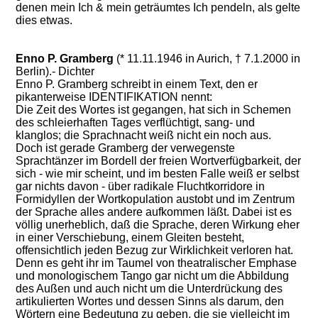
denen mein Ich & mein geträumtes Ich pendeln, als gelte
dies etwas.
Enno P. Gramberg
(* 11.11.1946 in Aurich, † 7.1.2000 in
Berlin).- Dichter
Enno P. Gramberg schreibt in einem Text, den er
pikanterweise IDENTIFIKATION nennt:
Die Zeit des Wortes ist gegangen, hat sich in Schemen
des schleierhaften Tages verflüchtigt, sang- und
klanglos; die Sprachnacht weiß nicht ein noch aus.
Doch ist gerade Gramberg der verwegenste
Sprachtänzer im Bordell der freien Wortverfügbarkeit, der
sich - wie mir scheint, und im besten Falle weiß er selbst
gar nichts davon - über radikale Fluchtkorridore in
Formidyllen der Wortkopulation austobt und im Zentrum
der Sprache alles andere aufkommen läßt. Dabei ist es
völlig unerheblich, daß die Sprache, deren Wirkung eher
in einer Verschiebung, einem Gleiten besteht,
offensichtlich jeden Bezug zur Wirklichkeit verloren hat.
Denn es geht ihr im Taumel von theatralischer Emphase
und monologischem Tango gar nicht um die Abbildung
des Außen und auch nicht um die Unterdrückung des
artikulierten Wortes und dessen Sinns als darum, den
Wörtern eine Bedeutung zu geben, die sie vielleicht im